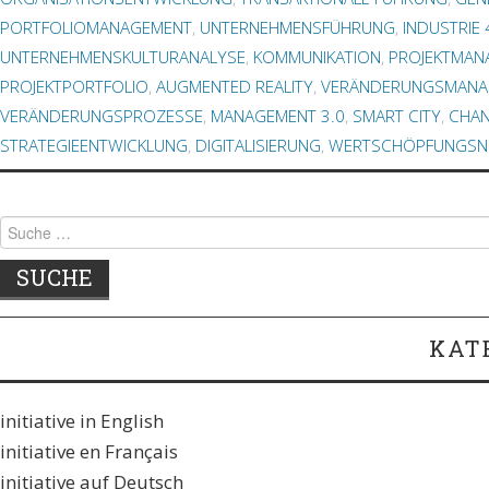
PORTFOLIOMANAGEMENT
,
UNTERNEHMENSFÜHRUNG
,
INDUSTRIE 
UNTERNEHMENSKULTURANALYSE
,
KOMMUNIKATION
,
PROJEKTMAN
PROJEKTPORTFOLIO
,
AUGMENTED REALITY
,
VERÄNDERUNGSMANA
VERÄNDERUNGSPROZESSE
,
MANAGEMENT 3.0
,
SMART CITY
,
CHA
STRATEGIEENTWICKLUNG
,
DIGITALISIERUNG
,
WERTSCHÖPFUNGSN
Suche
nach:
KAT
initiative in English
initiative en Français
initiative auf Deutsch