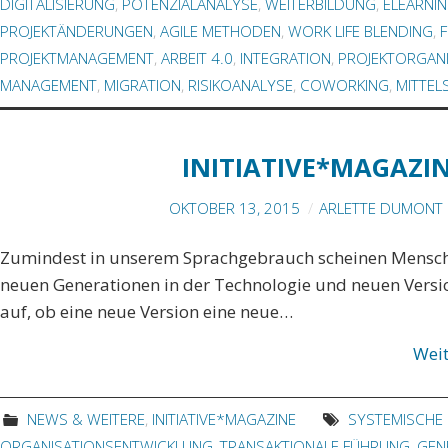
DIGITALISIERUNG
,
POTENZIALANALYSE
,
WEITERBILDUNG
,
ELEARNIN
PROJEKTÄNDERUNGEN
,
AGILE METHODEN
,
WORK LIFE BLENDING
,
PROJEKTMANAGEMENT
,
ARBEIT 4.0
,
INTEGRATION
,
PROJEKTORGAN
MANAGEMENT
,
MIGRATION
,
RISIKOANALYSE
,
COWORKING
,
MITTEL
INITIATIVE*MAGAZIN
OKTOBER 13, 2015
ARLETTE DUMONT 
Zumindest in unserem Sprachgebrauch scheinen Mensch 
neuen Generationen in der Technologie und neuen Versio
auf, ob eine neue Version eine neue…
Wei
NEWS & WEITERE
,
INITIATIVE*MAGAZINE
SYSTEMISCHE
ORGANISATIONSENTWICKLUNG
,
TRANSAKTIONALE FÜHRUNG
,
GEN