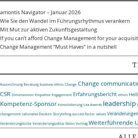
amontis Navigator – Januar 2026
Wie Sie den Wandel im Führungsrhythmus verankern​
Mit Mut zur aktiven Zukunftsgestaltung
If you can’t afford Change Management for your acquisiti
Change Management “Must Haves” in a nutshell
T
Change communicati
Auszeichnung
Beratung
business ethics
Change
CSR
Erfahrungsbericht
Hei
Dimensionen
Empathie
Engagement
ethics
leadership
Kompetenz-Sponsor
Konsolidierung
Lea Awards
Veränderunge
changement
rationales Denken
Storytelling
success factor
values
Weiterführende 
Veränderungslücke
Veränderungsziklus
Vision
Vortrag
ALLE