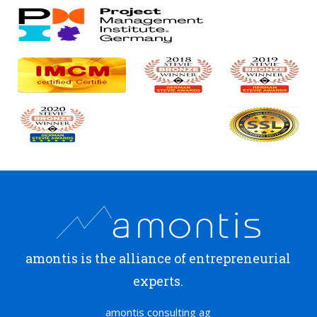
amontis is the alliance of entrepreneurial
experts.
amontis consulting ag