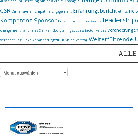
Auszeichnung
Beratung
business ethics
Change
CSR
Erfahrungsbericht
Hei
Dimensionen
Empathie
Engagement
ethics
leadership
Kompetenz-Sponsor
Konsolidierung
Lea Awards
Veränderunge
changement
rationales Denken
Storytelling
success factor
values
Weiterführende 
Veränderungslücke
Veränderungsziklus
Vision
Vortrag
ALLE
Alle Artikel