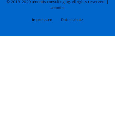
© 2019-2020 amontis consulting ag. All rights reserved. |
amontis
Impressum
Datenschutz