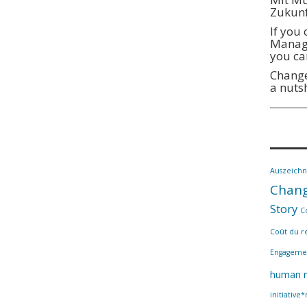
Zukunf
If you
Manage
you ca
Change
a nuts
Auszeich
Chang
Story
C
Coût du r
Engageme
human r
initiative