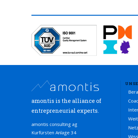
UNSE
Ber
amontis is the alliance of
Coac
Inte
entrepreneurial experts.
Weit
amontis consulting ag
Net
Kurfürsten Anlage 34
Wis