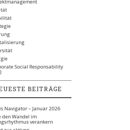
jektmanagement
ität
lität
tegie
rung
talisierung
rsität
rgie
orate Social Responsability
)
EUESTE BEITRÄGE
s Navigator – Januar 2026
e den Wandel im
gsrhythmus verankern​
t zur aktiven