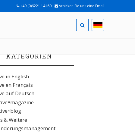
+49 (0)6221 14160
schicken Sie uns eine Email
KATEGORIEN
ive in English
ive en Français
ive auf Deutsch
ative*magazine
ative*blog
s & Weitere
änderungsmanagement