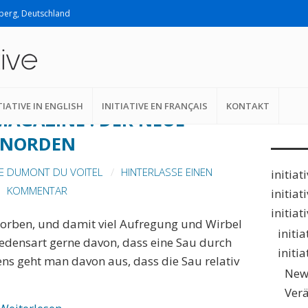
lberg, Deutschland
Suche
nach:
TIATIVE IN ENGLISH
INITIATIVE EN FRANÇAIS
KONTAKT
MAGAZINE : DER NEUE
NORDEN
E DUMONT DU VOITEL
HINTERLASSE EINEN
initiat
KOMMENTAR
initiat
initiat
orben, und damit viel Aufregung und Wirbel
initi
Redensart gerne davon, dass eine Sau durch
initi
ens geht man davon aus, dass die Sau relativ
New
Ver