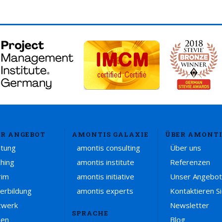
R ANGEBOT
AMONTIS GALAXIE
ÜBER AMONTI
atung
amontis consulting
Über uns
hing
amontis institute
Referenzen
rim
amontis initiative
Unser Angebot
erbildung
amontis experts
Kontaktieren S
zwerk
Newsletter
SPRACHE
sen
Blog