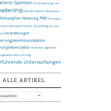
etenz-Sponsor
Konsolidierung
Lea
eadership
Michael Rasche
Motivation
hilosophie
PMI
Pilotierung
Processus
ement
rationales Denken
Storytelling
success
Veränderungen
ues
derungskommunikation
rungslebenszyklus
Veränderungslücke
ngsziklus
Vision
Vortrag
rführende Untersuchungen
ALLE ARTIKEL