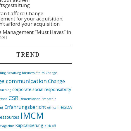
tsgestaltung
 can’t afford Change
ment for your acquisition,
n’t afford your acquisition
 Management “Must Haves” in
hell
TREND
nung
Beratung
business ethics
Change
e communication
Change
corporate social responsability
oaching
CSR
etard
Dimensionen
Empathie
Erfahrungsbericht
HeiSDA
nt
ethics
IMCM
essources
Kapitalisierung
*magazine
Kick-off