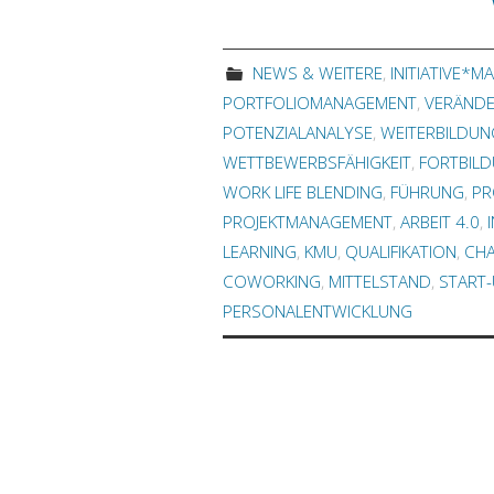
NEWS & WEITERE
,
INITIATIVE*M
PORTFOLIOMANAGEMENT
,
VERÄND
POTENZIALANALYSE
,
WEITERBILDUN
WETTBEWERBSFÄHIGKEIT
,
FORTBIL
WORK LIFE BLENDING
,
FÜHRUNG
,
PR
PROJEKTMANAGEMENT
,
ARBEIT 4.0
,
LEARNING
,
KMU
,
QUALIFIKATION
,
CH
COWORKING
,
MITTELSTAND
,
START
PERSONALENTWICKLUNG