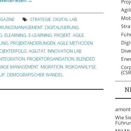
Weiterlesen
→
Pro
Agil
Mobi
AGAZINE
STRATEGIE
,
DIGITAL LAB
,
Stra
ERUNGSMANAGEMENT
,
DIGITALISIERUNG
,
Füh
G
,
ELEARNING. E-LEARNING
,
PROJEKT
,
AGILE
,
Digi
DUNG
,
PROJEKTÄNDERUNGEN
,
AGILE METHODEN
,
Dive
OJEKTERFOLG
,
AGILITÄT
,
INNOVATION LAB
,
Ene
INTEGRATION
,
PROJEKTORGANISATION
,
BLENDED
Corp
ANGE MANAGEMENT
,
MIGRATION
,
RISIKOANALYSE
,
(CSR
-UP
,
DEMOGRAFISCHER WANDEL
,
N
amonti
Wie Si
Führun
Mit Mu