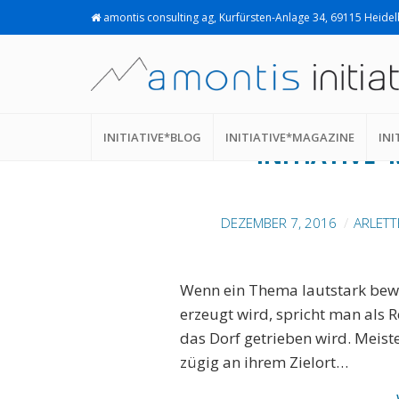
amontis consulting ag, Kurfürsten-Anlage 34, 69115 Heide
INNOVATION LAB
INITIATIVE*BLOG
INITIATIVE*MAGAZINE
INI
INITIATIVE*
DEZEMBER 7, 2016
ARLETT
Wenn ein Thema lautstark bew
erzeugt wird, spricht man als 
das Dorf getrieben wird. Meist
zügig an ihrem Zielort…