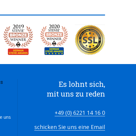
Es lohnt sich,
S
mit uns zu reden
+49 (0) 6221 14 16 0
ie uns
schicken Sie uns eine Email