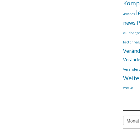
Komp
l
Awards
news
P
du chang
factor
val
Verän
Verände
Veränderu
Weite
werte
Alle
Artikel