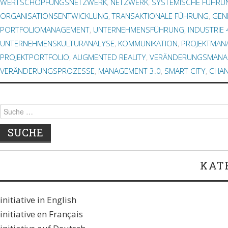
WERTSCHÖPFUNGSNETZWERK
,
NETZWERK
,
SYSTEMISCHE FÜHRU
ORGANISATIONSENTWICKLUNG
,
TRANSAKTIONALE FÜHRUNG
,
GEN
PORTFOLIOMANAGEMENT
,
UNTERNEHMENSFÜHRUNG
,
INDUSTRIE 
UNTERNEHMENSKULTURANALYSE
,
KOMMUNIKATION
,
PROJEKTMAN
PROJEKTPORTFOLIO
,
AUGMENTED REALITY
,
VERÄNDERUNGSMANA
VERÄNDERUNGSPROZESSE
,
MANAGEMENT 3.0
,
SMART CITY
,
CHA
Suche
nach:
KAT
initiative in English
initiative en Français