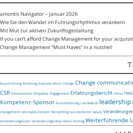
amontis Navigator – Januar 2026
Wie Sie den Wandel im Führungsrhythmus verankern​
Mit Mut zur aktiven Zukunftsgestaltung
If you can’t afford Change Management for your acquisiti
Change Management “Must Haves” in a nutshell
T
Change communicati
Auszeichnung
Beratung
business ethics
Change
CSR
Erfahrungsbericht
Hei
Dimensionen
Empathie
Engagement
ethics
leadership
Kompetenz-Sponsor
Konsolidierung
Lea Awards
Veränderunge
changement
rationales Denken
Storytelling
success factor
values
Weiterführende 
Veränderungslücke
Veränderungsziklus
Vision
Vortrag