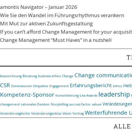
amontis Navigator – Januar 2026
Wie Sie den Wandel im Führungsrhythmus verankern​
Mit Mut zur aktiven Zukunftsgestaltung
If you can’t afford Change Management for your acquisiti
Change Management “Must Haves” in a nutshell
T
Change communicati
Auszeichnung
Beratung
business ethics
Change
CSR
Erfahrungsbericht
Hei
Dimensionen
Empathie
Engagement
ethics
leadership
Kompetenz-Sponsor
Konsolidierung
Lea Awards
Veränderunge
changement
rationales Denken
Storytelling
success factor
values
Weiterführende 
Veränderungslücke
Veränderungsziklus
Vision
Vortrag
ALLE