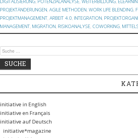
DIGITALISIERUNG
,
POTENZIALANALYSE
,
WEITERBILDUNG
,
ELEARNIN
PROJEKTÄNDERUNGEN
,
AGILE METHODEN
,
WORK LIFE BLENDING
,
PROJEKTMANAGEMENT
,
ARBEIT 4.0
,
INTEGRATION
,
PROJEKTORGAN
MANAGEMENT
,
MIGRATION
,
RISIKOANALYSE
,
COWORKING
,
MITTEL
Suche
nach:
KAT
initiative in English
initiative en Français
initiative auf Deutsch
initiative*magazine