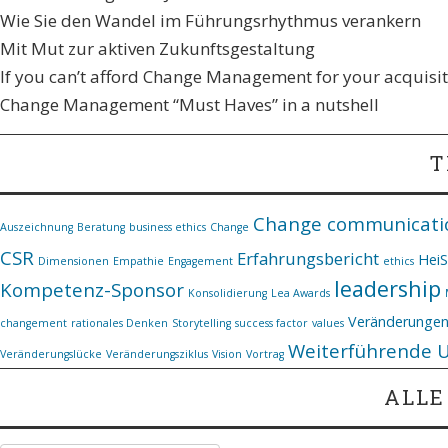
Wie Sie den Wandel im Führungsrhythmus verankern​
Mit Mut zur aktiven Zukunftsgestaltung
If you can’t afford Change Management for your acquisiti
Change Management “Must Haves” in a nutshell
T
Change communicati
Auszeichnung
Beratung
business ethics
Change
CSR
Erfahrungsbericht
Hei
Dimensionen
Empathie
Engagement
ethics
leadership
Kompetenz-Sponsor
Konsolidierung
Lea Awards
Veränderunge
changement
rationales Denken
Storytelling
success factor
values
Weiterführende 
Veränderungslücke
Veränderungsziklus
Vision
Vortrag
ALLE