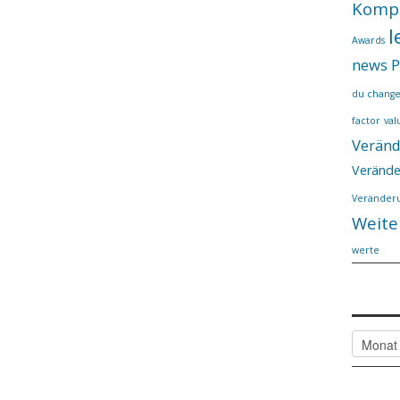
Komp
l
Awards
news
P
du chang
factor
val
Verän
Verände
Veränderu
Weite
werte
Alle Arti