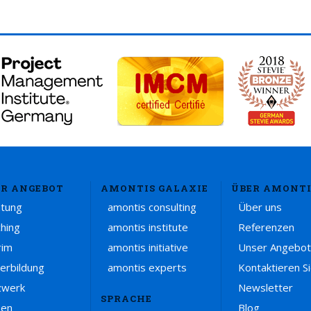
R ANGEBOT
AMONTIS GALAXIE
ÜBER AMONTI
atung
amontis consulting
Über uns
hing
amontis institute
Referenzen
rim
amontis initiative
Unser Angebot
erbildung
amontis experts
Kontaktieren S
zwerk
Newsletter
SPRACHE
sen
Blog