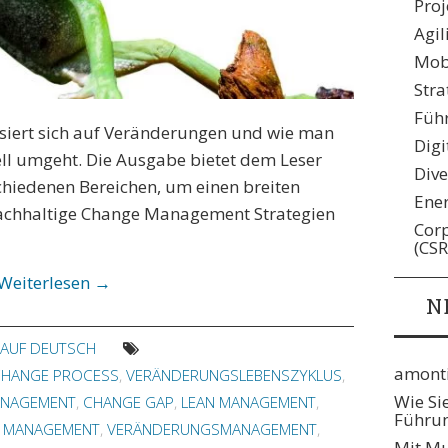
Pro
Agil
Mobi
Stra
Füh
siert sich auf Veränderungen und wie man
Digi
ell umgeht. Die Ausgabe bietet dem Leser
Dive
chiedenen Bereichen, um einen breiten
Ene
nachhaltige Change Management Strategien
Corp
(CSR
Weiterlesen
→
N
E AUF DEUTSCH
amonti
CHANGE PROCESS
,
VERÄNDERUNGSLEBENSZYKLUS
,
Wie Si
ANAGEMENT
,
CHANGE GAP
,
LEAN MANAGEMENT
,
Führun
T MANAGEMENT
,
VERÄNDERUNGSMANAGEMENT
,
Mit Mu