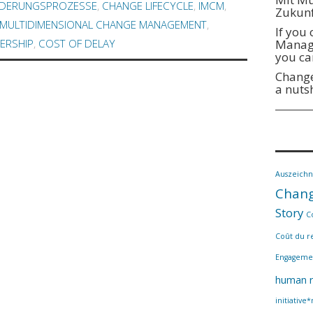
DERUNGSPROZESSE
,
CHANGE LIFECYCLE
,
IMCM
,
Zukunf
MULTIDIMENSIONAL CHANGE MANAGEMENT
,
If you
Manage
ERSHIP
,
COST OF DELAY
you ca
Change
a nuts
Auszeich
Chang
Story
C
Coût du r
Engageme
human r
initiative