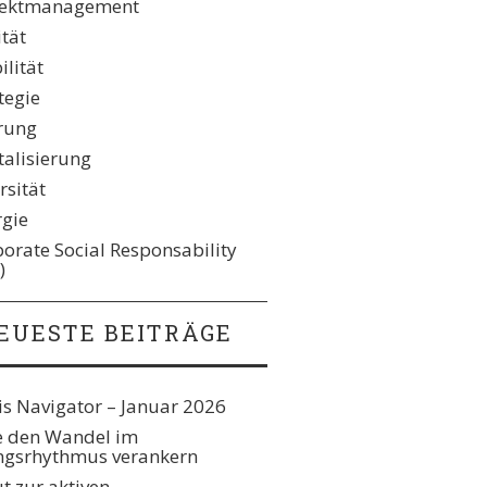
jektmanagement
ität
lität
tegie
rung
talisierung
rsität
rgie
orate Social Responsability
)
EUESTE BEITRÄGE
s Navigator – Januar 2026
e den Wandel im
gsrhythmus verankern​
t zur aktiven