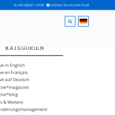
+49 (0)6221 14160
schicken Sie uns eine Email
ach:
KATEGORIEN
ive in English
ive en Français
ive auf Deutsch
ative*magazine
ative*blog
s & Weitere
änderungsmanagement