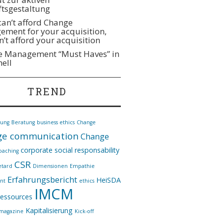
tsgestaltung
 can’t afford Change
ment for your acquisition,
n’t afford your acquisition
 Management “Must Haves” in
hell
TREND
nung
Beratung
business ethics
Change
e communication
Change
corporate social responsability
oaching
CSR
etard
Dimensionen
Empathie
Erfahrungsbericht
HeiSDA
nt
ethics
IMCM
essources
Kapitalisierung
*magazine
Kick-off