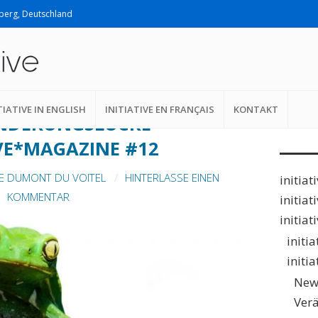
lberg, Deutschland
Suche n
CKE
TIATIVE IN ENGLISH
INITIATIVE EN FRANÇAIS
KONTAKT
NDERUNGSLÜCKE –
IVE*MAGAZINE #12
E DUMONT DU VOITEL
HINTERLASSE EINEN
initiat
KOMMENTAR
initiat
initiat
initi
initi
New
Ver