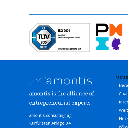
UNSE
Ber
amontis is the alliance of
Coac
Inte
entrepreneurial experts.
Weit
amontis consulting ag
Net
Kurfürsten Anlage 34
Wis