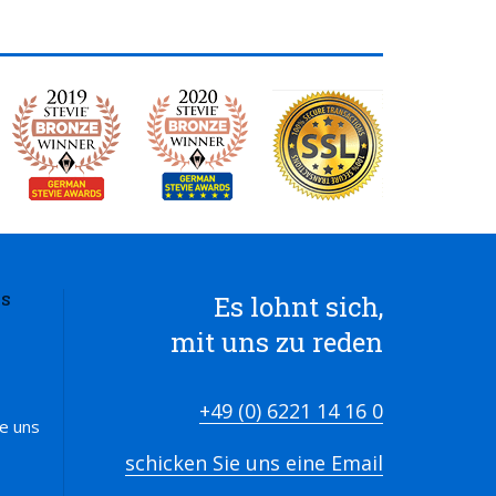
Es lohnt sich,
S
mit uns zu reden
+49 (0) 6221 14 16 0
ie uns
schicken Sie uns eine Email