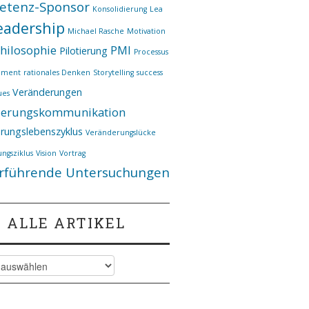
etenz-Sponsor
Konsolidierung
Lea
eadership
Michael Rasche
Motivation
hilosophie
PMI
Pilotierung
Processus
ement
rationales Denken
Storytelling
success
Veränderungen
ues
derungskommunikation
rungslebenszyklus
Veränderungslücke
ngsziklus
Vision
Vortrag
rführende Untersuchungen
ALLE ARTIKEL
kel