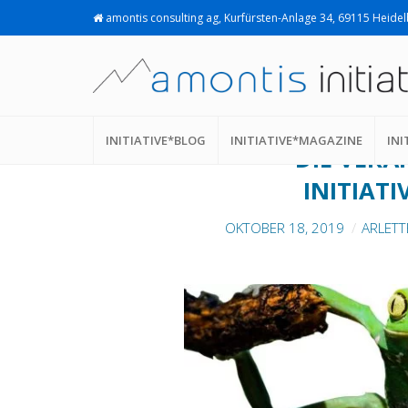
amontis consulting ag, Kurfürsten-Anlage 34, 69115 Heide
VERÄNDERUNGSLÜ
INITIATIVE*BLOG
INITIATIVE*MAGAZINE
INI
DIE VERÄ
INITIAT
OKTOBER 18, 2019
ARLETT