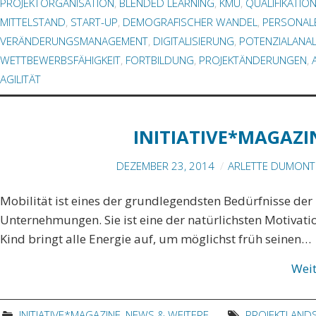
PROJEKTORGANISATION
,
BLENDED LEARNING
,
KMU
,
QUALIFIKATIO
MITTELSTAND
,
START-UP
,
DEMOGRAFISCHER WANDEL
,
PERSONAL
VERÄNDERUNGSMANAGEMENT
,
DIGITALISIERUNG
,
POTENZIALANA
WETTBEWERBSFÄHIGKEIT
,
FORTBILDUNG
,
PROJEKTÄNDERUNGEN
,
AGILITÄT
INITIATIVE*MAGAZIN
DEZEMBER 23, 2014
ARLETTE DUMONT 
Mobilität ist eines der grundlegendsten Bedürfnisse de
Unternehmungen. Sie ist eine der natürlichsten Motiva
Kind bringt alle Energie auf, um möglichst früh seinen…
Wei
INITIATIVE*MAGAZINE
,
NEWS & WEITERE
PROJEKTLAND