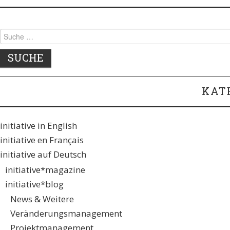
Suche
nach:
KAT
initiative in English
initiative en Français
initiative auf Deutsch
initiative*magazine
initiative*blog
News & Weitere
Veränderungsmanagement
Projektmanagement