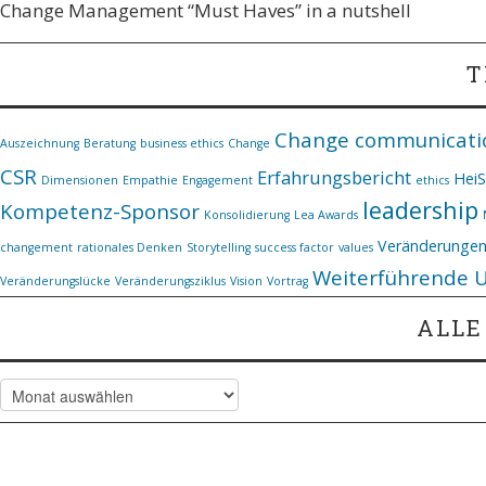
Change Management “Must Haves” in a nutshell
T
Change communicati
Auszeichnung
Beratung
business ethics
Change
CSR
Erfahrungsbericht
Hei
Dimensionen
Empathie
Engagement
ethics
leadership
Kompetenz-Sponsor
Konsolidierung
Lea Awards
Veränderunge
changement
rationales Denken
Storytelling
success factor
values
Weiterführende 
Veränderungslücke
Veränderungsziklus
Vision
Vortrag
ALLE
Alle
Artikel