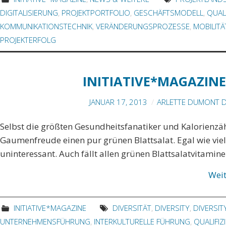
DIGITALISIERUNG
,
PROJEKTPORTFOLIO
,
GESCHÄFTSMODELL
,
QUAL
KOMMUNIKATIONSTECHNIK
,
VERÄNDERUNGSPROZESSE
,
MOBILITÄ
PROJEKTERFOLG
INITIATIVE*MAGAZINE
JANUAR 17, 2013
ARLETTE DUMONT D
Selbst die größten Gesundheitsfanatiker und Kalorienzä
Gaumenfreude einen pur grünen Blattsalat. Egal wie viel
uninteressant. Auch fällt allen grünen Blattsalatvitamine
Wei
INITIATIVE*MAGAZINE
DIVERSITÄT
,
DIVERSITY
,
DIVERSI
UNTERNEHMENSFÜHRUNG
,
INTERKULTURELLE FÜHRUNG
,
QUALIFIZ