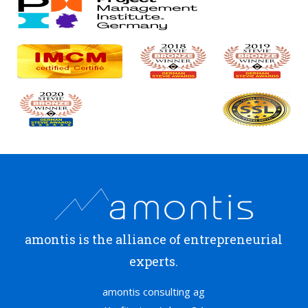
amontis is the alliance of entrepreneurial
experts.
amontis consulting ag