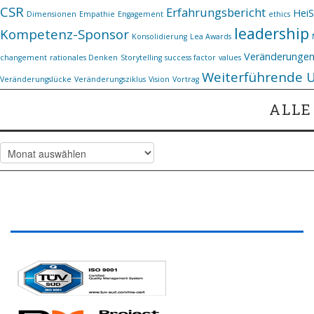
CSR
Erfahrungsbericht
Hei
Dimensionen
Empathie
Engagement
ethics
leadership
Kompetenz-Sponsor
Konsolidierung
Lea Awards
Veränderunge
changement
rationales Denken
Storytelling
success factor
values
Weiterführende 
Veränderungslücke
Veränderungsziklus
Vision
Vortrag
ALLE
Alle Artikel