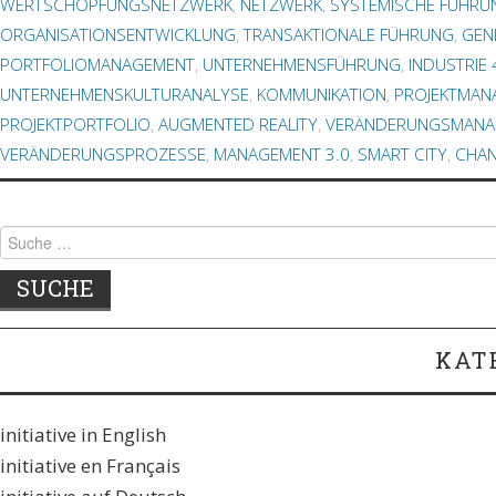
WERTSCHÖPFUNGSNETZWERK
,
NETZWERK
,
SYSTEMISCHE FÜHRU
ORGANISATIONSENTWICKLUNG
,
TRANSAKTIONALE FÜHRUNG
,
GEN
PORTFOLIOMANAGEMENT
,
UNTERNEHMENSFÜHRUNG
,
INDUSTRIE 
UNTERNEHMENSKULTURANALYSE
,
KOMMUNIKATION
,
PROJEKTMAN
PROJEKTPORTFOLIO
,
AUGMENTED REALITY
,
VERÄNDERUNGSMANA
VERÄNDERUNGSPROZESSE
,
MANAGEMENT 3.0
,
SMART CITY
,
CHA
Suche
nach:
KAT
initiative in English
initiative en Français