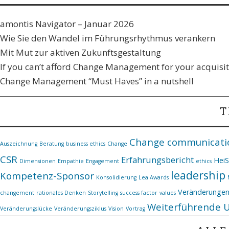
amontis Navigator – Januar 2026
Wie Sie den Wandel im Führungsrhythmus verankern​
Mit Mut zur aktiven Zukunftsgestaltung
If you can’t afford Change Management for your acquisiti
Change Management “Must Haves” in a nutshell
T
Change communicati
Auszeichnung
Beratung
business ethics
Change
CSR
Erfahrungsbericht
Hei
Dimensionen
Empathie
Engagement
ethics
leadership
Kompetenz-Sponsor
Konsolidierung
Lea Awards
Veränderunge
changement
rationales Denken
Storytelling
success factor
values
Weiterführende 
Veränderungslücke
Veränderungsziklus
Vision
Vortrag