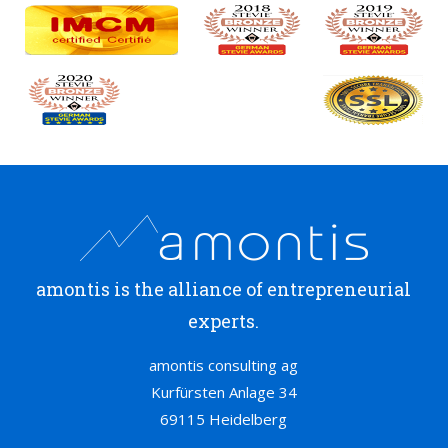
amontis is the alliance of entrepreneurial
experts.
amontis consulting ag
Kurfürsten Anlage 34
69115 Heidelberg