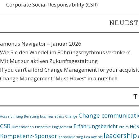
Corporate Social Responsability (CSR)
NEUEST
amontis Navigator – Januar 2026
Wie Sie den Wandel im Führungsrhythmus verankern​
Mit Mut zur aktiven Zukunftsgestaltung
If you can’t afford Change Management for your acquisiti
Change Management “Must Haves” in a nutshell
T
Change communicati
Auszeichnung
Beratung
business ethics
Change
CSR
Erfahrungsbericht
Hei
Dimensionen
Empathie
Engagement
ethics
leadership
Kompetenz-Sponsor
Konsolidierung
Lea Awards