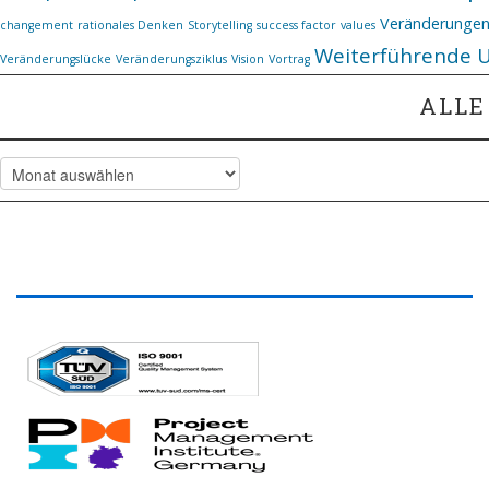
Veränderunge
changement
rationales Denken
Storytelling
success factor
values
Weiterführende 
Veränderungslücke
Veränderungsziklus
Vision
Vortrag
ALLE
Alle
Artikel