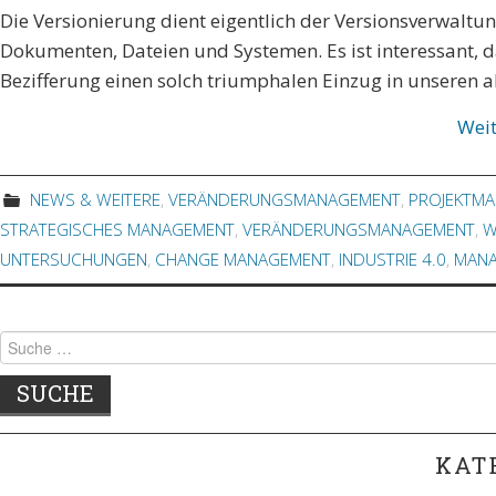
Die Versionierung dient eigentlich der Versionsverwalt
Dokumenten, Dateien und Systemen. Es ist interessant, d
Bezifferung einen solch triumphalen Einzug in unseren 
Wei
NEWS & WEITERE
,
VERÄNDERUNGSMANAGEMENT
,
PROJEKTM
STRATEGISCHES MANAGEMENT
,
VERÄNDERUNGSMANAGEMENT
,
W
UNTERSUCHUNGEN
,
CHANGE MANAGEMENT
,
INDUSTRIE 4.0
,
MANA
Suche
nach:
KAT