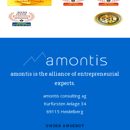
amontis is the alliance of entrepreneurial
experts.
amontis consulting ag
Kurfürsten Anlage 34
69115 Heidelberg
UNSER ANGEBOT