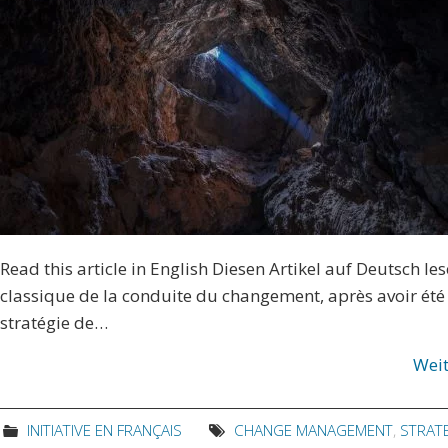
Read this article in English Diesen Artikel auf Deutsch le
classique de la conduite du changement, après avoir été u
stratégie de…
Wei
INITIATIVE EN FRANÇAIS
CHANGE MANAGEMENT
,
STRAT