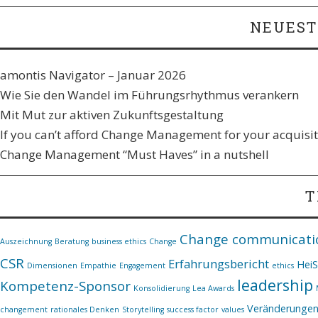
NEUEST
amontis Navigator – Januar 2026
Wie Sie den Wandel im Führungsrhythmus verankern​
Mit Mut zur aktiven Zukunftsgestaltung
If you can’t afford Change Management for your acquisiti
Change Management “Must Haves” in a nutshell
T
Change communicati
Auszeichnung
Beratung
business ethics
Change
CSR
Erfahrungsbericht
Hei
Dimensionen
Empathie
Engagement
ethics
leadership
Kompetenz-Sponsor
Konsolidierung
Lea Awards
Veränderunge
changement
rationales Denken
Storytelling
success factor
values