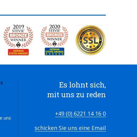
Es lohnt sich,
S
mit uns zu reden
+49 (0) 6221 14 16 0
ie uns
schicken Sie uns eine Email