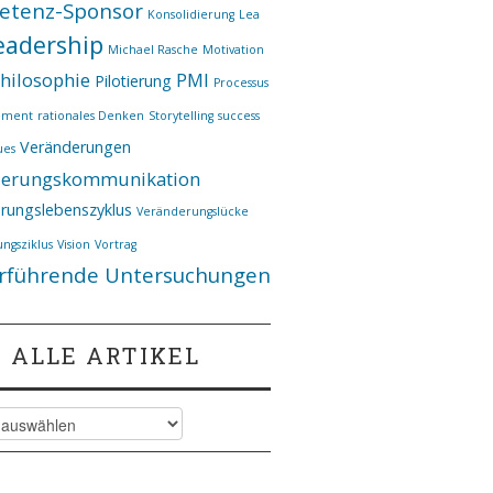
etenz-Sponsor
Konsolidierung
Lea
eadership
Michael Rasche
Motivation
hilosophie
PMI
Pilotierung
Processus
ement
rationales Denken
Storytelling
success
Veränderungen
ues
derungskommunikation
rungslebenszyklus
Veränderungslücke
ngsziklus
Vision
Vortrag
rführende Untersuchungen
ALLE ARTIKEL