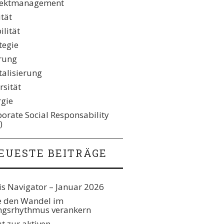
jektmanagement
ität
lität
tegie
rung
talisierung
rsität
rgie
orate Social Responsability
)
EUESTE BEITRÄGE
s Navigator – Januar 2026
e den Wandel im
gsrhythmus verankern​
t zur aktiven