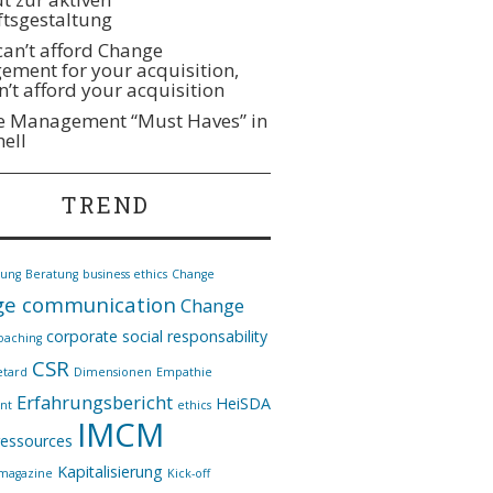
tsgestaltung
 can’t afford Change
ment for your acquisition,
n’t afford your acquisition
 Management “Must Haves” in
hell
TREND
nung
Beratung
business ethics
Change
e communication
Change
corporate social responsability
oaching
CSR
etard
Dimensionen
Empathie
Erfahrungsbericht
HeiSDA
nt
ethics
IMCM
essources
Kapitalisierung
*magazine
Kick-off