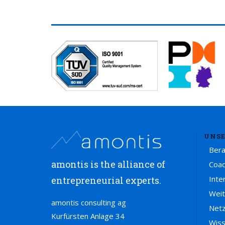
UNSE
Ber
amontis is the alliance of
Coac
Inte
entrepreneurial experts.
Weit
amontis consulting ag
Net
Kurfürsten Anlage 34
Wis