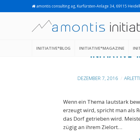
amontis consulting ag, Kurfürsten-Anlage 34, 69115 Heide
ELEARNING. E-LEA
INITIATIVE*BLOG
INITIATIVE*MAGAZINE
INI
INITIATIVE*
DEZEMBER 7, 2016
ARLETT
Wenn ein Thema lautstark bew
erzeugt wird, spricht man als 
das Dorf getrieben wird. Meist
zügig an ihrem Zielort…