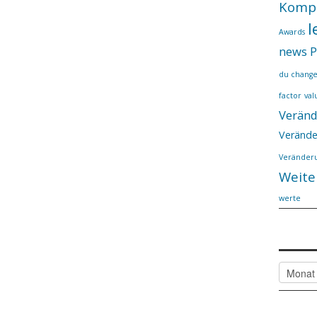
Komp
l
Awards
news
P
du chang
factor
val
Verän
Verände
Veränderu
Weite
werte
Alle
Artikel