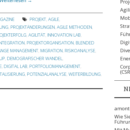
Weiterlesen
→
Pro
Agil
Mobi
AGAZINE
PROJEKT
,
AGILE
,
Stra
DUNG
,
PROJEKTÄNDERUNGEN
,
AGILE METHODEN
,
Füh
OJEKTERFOLG
,
AGILITÄT
,
INNOVATION LAB
,
Digi
INTEGRATION
,
PROJEKTORGANISATION
,
BLENDED
Dive
ANGE MANAGEMENT
,
MIGRATION
,
RISIKOANALYSE
,
Ene
-UP
,
DEMOGRAFISCHER WANDEL
,
Corp
E
,
DIGITAL LAB
,
PORTFOLIOMANAGEMENT
,
(CSR
ITALISIERUNG
,
POTENZIALANALYSE
,
WEITERBILDUNG
,
N
amonti
Wie Si
Führun
Mit Mu