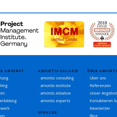
R ANGEBOT
AMONTIS GALAXIE
ÜBER AMONTI
atung
amontis consulting
Über uns
hing
amontis institute
Referenzen
rim
amontis initiative
Unser Angebot
erbildung
amontis experts
Kontaktieren S
zwerk
Newsletter
SPRACHE
sen
Blog