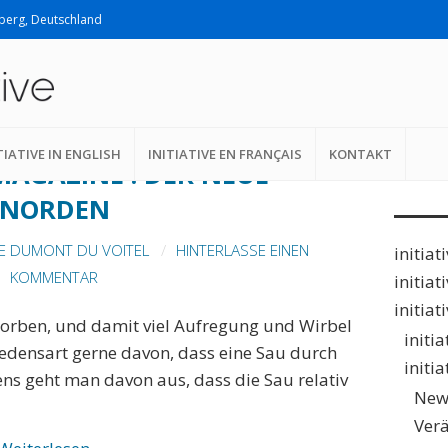
lberg, Deutschland
Suche
RNING
nach:
TIATIVE IN ENGLISH
INITIATIVE EN FRANÇAIS
KONTAKT
MAGAZINE : DER NEUE
NORDEN
E DUMONT DU VOITEL
HINTERLASSE EINEN
initiat
KOMMENTAR
initiat
initiat
orben, und damit viel Aufregung und Wirbel
initi
Redensart gerne davon, dass eine Sau durch
initi
ens geht man davon aus, dass die Sau relativ
New
Ver