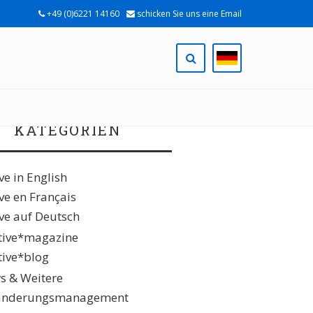
+49 (0)6221 14160
schicken Sie uns eine Email
KATEGORIEN
ive in English
ive en Français
ive auf Deutsch
ative*magazine
ative*blog
s & Weitere
änderungsmanagement