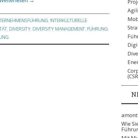
Weiterlesen
→
Pro
Agil
Mobi
TERNEHMENSFÜHRUNG
,
INTERKULTURELLE
Stra
TÄT
,
DIVERSITY
,
DIVERSITY MANAGEMENT
,
FÜHRUNG
,
Füh
RUNG
Digi
Dive
Ene
Corp
(CSR
N
amonti
Wie Si
Führun
Mit Mu