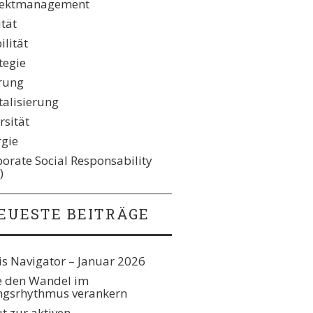
jektmanagement
ität
lität
tegie
rung
talisierung
rsität
rgie
orate Social Responsability
)
EUESTE BEITRÄGE
s Navigator – Januar 2026
e den Wandel im
gsrhythmus verankern​
t zur aktiven