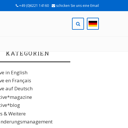
+49 (0)6221 14160
schicken Sie uns eine Email
KATEGORIEN
ive in English
ive en Français
ive auf Deutsch
ative*magazine
ative*blog
s & Weitere
änderungsmanagement