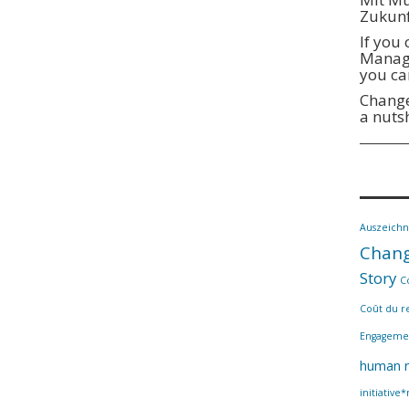
Zukunf
If you
Manage
you ca
Change
a nuts
Auszeich
Chang
Story
C
Coût du r
Engageme
human r
initiative