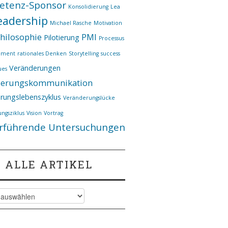
etenz-Sponsor
Konsolidierung
Lea
eadership
Michael Rasche
Motivation
hilosophie
PMI
Pilotierung
Processus
ement
rationales Denken
Storytelling
success
Veränderungen
ues
derungskommunikation
rungslebenszyklus
Veränderungslücke
ngsziklus
Vision
Vortrag
rführende Untersuchungen
ALLE ARTIKEL