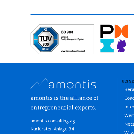
UNSE
Ber
amontis is the alliance of
Coac
Inte
entrepreneurial experts.
Weit
amontis consulting ag
Net
Kurfürsten Anlage 34
Wis