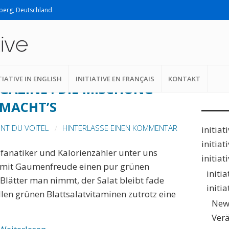
lberg, Deutschland
Suche
nach:
TIATIVE IN ENGLISH
INITIATIVE EN FRANÇAIS
KONTAKT
GAZINE : DIE MISCHUNG
MACHT’S
NT DU VOITEL
HINTERLASSE EINEN KOMMENTAR
initiat
initiat
fanatiker und Kalorienzähler unter uns
initiat
 mit Gaumenfreude einen pur grünen
initi
e Blätter man nimmt, der Salat bleibt fade
initi
llen grünen Blattsalatvitaminen zutrotz eine
New
Ver