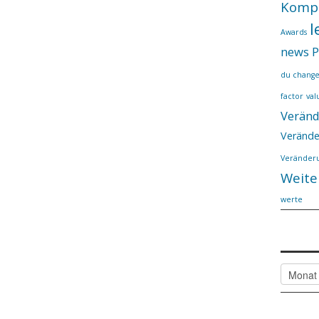
Komp
l
Awards
news
P
du chang
factor
val
Verän
Verände
Veränderu
Weite
werte
Alle
Artikel