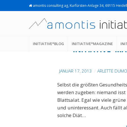
amontis consulting ag, Kurfürsten-Anlage 34, 69115 Heide
QUALIFIZIERUNG
INITIATIVE*BLOG
INITIATIVE*MAGAZINE
INI
INITIATIVE*MA
JANUAR 17, 2013
ARLETTE DUMO
Selbst die größten Gesundheits
werden zugeben: niemand isst
Blattsalat. Egal wie viele grün
und uninteressant. Auch fällt a
solche Diät…