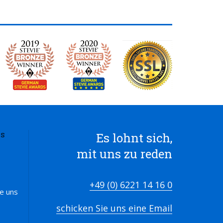
Es lohnt sich,
S
mit uns zu reden
+49 (0) 6221 14 16 0
ie uns
schicken Sie uns eine Email