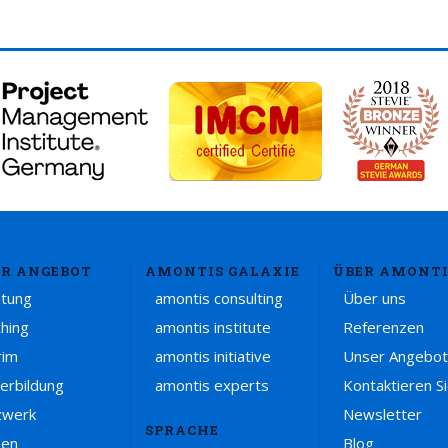
R ANGEBOT
AMONTIS GALAXIE
ÜBER AMONTI
atung
amontis consulting
Über uns
hing
amontis institute
Referenzen
rim
amontis initiative
Unser Angebot
erbildung
amontis experts
Kontaktieren S
zwerk
Newsletter
SPRACHE
sen
Blog