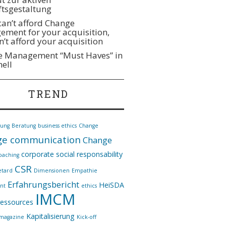
tsgestaltung
 can’t afford Change
ment for your acquisition,
n’t afford your acquisition
 Management “Must Haves” in
hell
TREND
nung
Beratung
business ethics
Change
e communication
Change
corporate social responsability
oaching
CSR
etard
Dimensionen
Empathie
Erfahrungsbericht
HeiSDA
nt
ethics
IMCM
essources
Kapitalisierung
*magazine
Kick-off