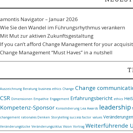
amontis Navigator – Januar 2026
Wie Sie den Wandel im Führungsrhythmus verankern​
Mit Mut zur aktiven Zukunftsgestaltung
If you can’t afford Change Management for your acquisiti
Change Management “Must Haves” in a nutshell
T
Change communicati
Auszeichnung
Beratung
business ethics
Change
CSR
Erfahrungsbericht
Hei
Dimensionen
Empathie
Engagement
ethics
leadership
Kompetenz-Sponsor
Konsolidierung
Lea Awards
Veränderunge
changement
rationales Denken
Storytelling
success factor
values
Weiterführende 
Veränderungslücke
Veränderungsziklus
Vision
Vortrag