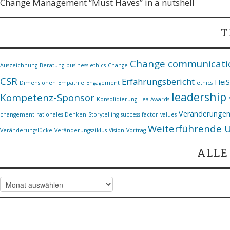
Change Management “Must Haves” in a nutshell
T
Change communicati
Auszeichnung
Beratung
business ethics
Change
CSR
Erfahrungsbericht
Hei
Dimensionen
Empathie
Engagement
ethics
leadership
Kompetenz-Sponsor
Konsolidierung
Lea Awards
Veränderunge
changement
rationales Denken
Storytelling
success factor
values
Weiterführende 
Veränderungslücke
Veränderungsziklus
Vision
Vortrag
ALLE