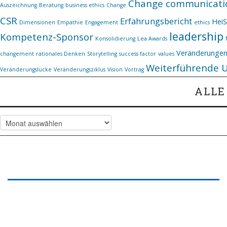
Change communicati
Auszeichnung
Beratung
business ethics
Change
CSR
Erfahrungsbericht
Hei
Dimensionen
Empathie
Engagement
ethics
leadership
Kompetenz-Sponsor
Konsolidierung
Lea Awards
Veränderunge
changement
rationales Denken
Storytelling
success factor
values
Weiterführende 
Veränderungslücke
Veränderungsziklus
Vision
Vortrag
ALLE