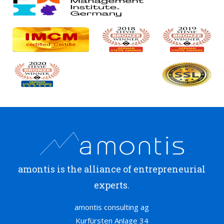
amontis is the alliance of entrepreneurial
experts.
amontis consulting ag
Kurfürsten Anlage 34