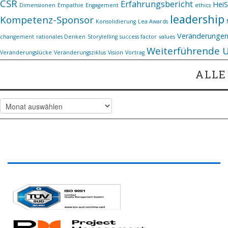
CSR
Erfahrungsbericht
Hei
Dimensionen
Empathie
Engagement
ethics
leadership
Kompetenz-Sponsor
Konsolidierung
Lea Awards
Veränderunge
changement
rationales Denken
Storytelling
success factor
values
Weiterführende 
Veränderungslücke
Veränderungsziklus
Vision
Vortrag
ALLE
Alle Artikel