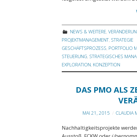
NEWS & WEITERE
,
VERÄNDERU
PROJEKTMANAGEMENT
,
STRATEGIE
GESCHÄFTSPROZESS
,
PORTFOLIO 
STEUERUNG
,
STRATEGISCHES MAN
EXPLORATION
,
KONZEPTION
DAS PMO ALS 
VER
MAI 21, 2015
CLAUDIA 
Nachhaltigkeitsprojekte werden
Ausstoß, FCKW oder übernommen