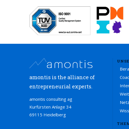
UNSE
Ber
amontis is the alliance of
Coac
Inte
entrepreneurial experts.
Weit
amontis consulting ag
Net
Kurfürsten Anlage 34
Wis
69115 Heidelberg
THE