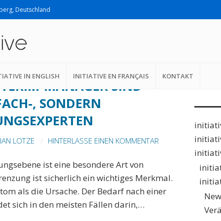
lberg, Deutschland
Suche
G
nach:
TIATIVE IN ENGLISH
INITIATIVE EN FRANÇAIS
KONTAKT
INTERIM-MANAGER SIND
FACH-, SONDERN
UNGSEXPERTEN
initiat
initiat
IAN LOTZE
HINTERLASSE EINEN KOMMENTAR
initiat
ngsebene ist eine besondere Art von
initi
enzung ist sicherlich ein wichtiges Merkmal.
initi
ptom als die Ursache. Der Bedarf nach einer
New
et sich in den meisten Fällen darin,…
Ver