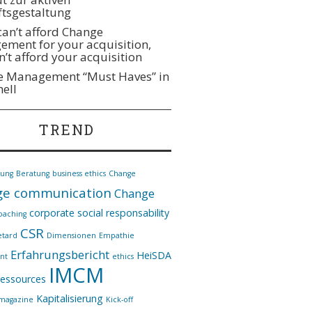
tsgestaltung
 can’t afford Change
ment for your acquisition,
n’t afford your acquisition
 Management “Must Haves” in
hell
TREND
nung
Beratung
business ethics
Change
e communication
Change
corporate social responsability
oaching
CSR
etard
Dimensionen
Empathie
Erfahrungsbericht
HeiSDA
nt
ethics
IMCM
essources
Kapitalisierung
*magazine
Kick-off