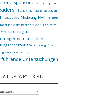
etenz-Sponsor
Konsolidierung
Lea
eadership
Michael Rasche
Motivation
hilosophie
PMI
Pilotierung
Processus
ement
rationales Denken
Storytelling
success
Veränderungen
ues
derungskommunikation
rungslebenszyklus
Veränderungslücke
ngsziklus
Vision
Vortrag
rführende Untersuchungen
ALLE ARTIKEL