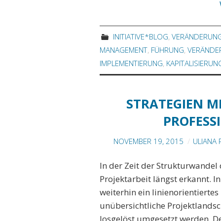
INITIATIVE*BLOG
,
VERÄNDERUN
MANAGEMENT
,
FÜHRUNG
,
VERÄNDE
IMPLEMENTIERUNG
,
KAPITALISIERUN
STRATEGIEN M
PROFESS
NOVEMBER 19, 2015
ULIANA
In der Zeit der Strukturwandel 
Projektarbeit längst erkannt. 
weiterhin ein linienorientierte
unübersichtliche Projektlandsch
losgelöst umgesetzt werden. De