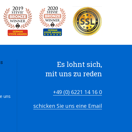
Es lohnt sich,
S
mit uns zu reden
+49 (0) 6221 14 16 0
ie uns
schicken Sie uns eine Email