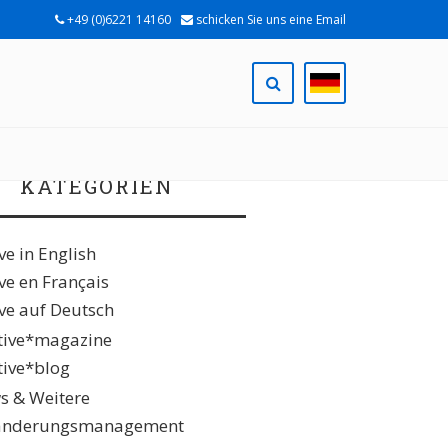
+49 (0)6221 14160
schicken Sie uns eine Email
KATEGORIEN
ive in English
ive en Français
ive auf Deutsch
ative*magazine
ative*blog
s & Weitere
änderungsmanagement