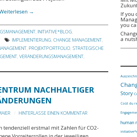
Zukunf
Weiterlesen
→
If you
Manage
you ca
NGSMANAGEMENT
,
INITIATIVE*BLOG
,
Change
a nuts
IMPLEMENTIERUNG
,
CHANGE MANAGEMENT
,
MANAGEMENT
,
PROJEKTPORTFOLIO
,
STRATEGISCHE
AGEMENT
,
VERÄNDERUNGSMANAGEMENT
,
Auszeich
Chang
ZENTRUM NACHHALTIGER
Story
C
ÄNDERUNGEN
Coût du r
MAIER
HINTERLASSE EINEN KOMMENTAR
Engageme
human r
 tendenziell erstmal mit Zahlen für CO2-
initiative
e Vorreiterrollen in der jeweiligen