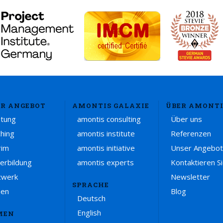
R ANGEBOT
AMONTIS GALAXIE
ÜBER AMONTI
atung
amontis consulting
Über uns
hing
amontis institute
Referenzen
rim
amontis initiative
Unser Angebot
erbildung
amontis experts
Kontaktieren S
zwerk
Newsletter
SPRACHE
sen
Blog
Deutsch
English
MEN