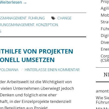
Pro
Weiterlesen
→
Agil
Mobi
GSMANAGEMENT
,
FÜHRUNG
CHANGE
Stra
RUNGSMANAGEMENT
,
KONZEPTION
,
Füh
G
Digi
Dive
Ene
ITHILFE VON PROJEKTEN
Corp
IONELL UMSETZEN
(CSR
 POLOMANA
HINTERLASSE EINEN KOMMENTAR
N
der Arbeitswelt ist die Wichtigkeit von
In vielen Unternehmen überwiegt jedoch
amonti
s Denken und folglich eine eher
Wie Si
aft, in der Einzelprojekte tendenziell
Führun
n Beteiligten aus Projekt…
Mit Mu