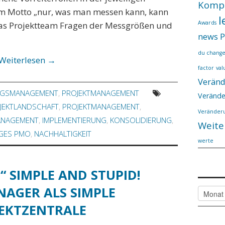
Komp
m Motto „nur, was man messen kann, kann
l
Awards
 das Projektteam Fragen der Messgrößen und
news
P
du chang
Weiterlesen
→
factor
val
Verän
NGSMANAGEMENT
,
PROJEKTMANAGEMENT
Verände
JEKTLANDSCHAFT
,
PROJEKTMANAGEMENT
,
Veränderu
ANAGEMENT
,
IMPLEMENTIERUNG
,
KONSOLIDIERUNG
,
Weite
GES PMO
,
NACHHALTIGKEIT
werte
T“ SIMPLE AND STUPID!
AGER ALS SIMPLE
Alle
Artikel
EKTZENTRALE