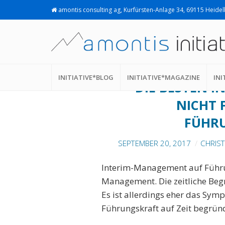
amontis consulting ag, Kurfürsten-Anlage 34, 69115 Heide
IMPLEMENTIERUN
INITIATIVE*BLOG
INITIATIVE*MAGAZINE
INI
DIE BESTEN 
NICHT 
FÜHR
SEPTEMBER 20, 2017
CHRIST
Interim-Management auf Führu
Management. Die zeitliche Begr
Es ist allerdings eher das Sym
Führungskraft auf Zeit begründ