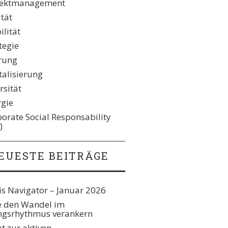
jektmanagement
ität
lität
tegie
rung
talisierung
rsität
rgie
orate Social Responsability
)
EUESTE BEITRÄGE
s Navigator – Januar 2026
e den Wandel im
gsrhythmus verankern​
t zur aktiven