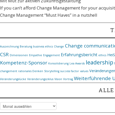
Mit Mut zur aktiven Zukunftsgestaltung
If you can’t afford Change Management for your acquisiti
Change Management “Must Haves” in a nutshell
T
Change communicati
Auszeichnung
Beratung
business ethics
Change
CSR
Erfahrungsbericht
Hei
Dimensionen
Empathie
Engagement
ethics
leadership
Kompetenz-Sponsor
Konsolidierung
Lea Awards
Veränderunge
changement
rationales Denken
Storytelling
success factor
values
Weiterführende 
Veränderungslücke
Veränderungsziklus
Vision
Vortrag
ALLE
Alle
Artikel