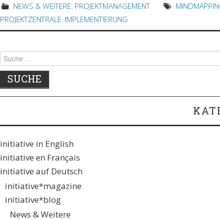
NEWS & WEITERE
,
PROJEKTMANAGEMENT
MINDMAPPIN
PROJEKTZENTRALE
,
IMPLEMENTIERUNG
Suche
nach:
KAT
initiative in English
initiative en Français
initiative auf Deutsch
initiative*magazine
initiative*blog
News & Weitere