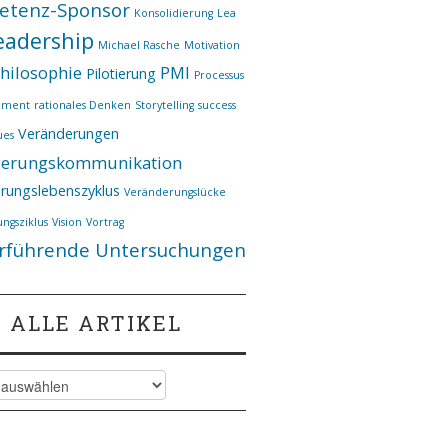
etenz-Sponsor
Konsolidierung
Lea
eadership
Michael Rasche
Motivation
hilosophie
PMI
Pilotierung
Processus
ement
rationales Denken
Storytelling
success
Veränderungen
ues
derungskommunikation
rungslebenszyklus
Veränderungslücke
ngsziklus
Vision
Vortrag
rführende Untersuchungen
ALLE ARTIKEL