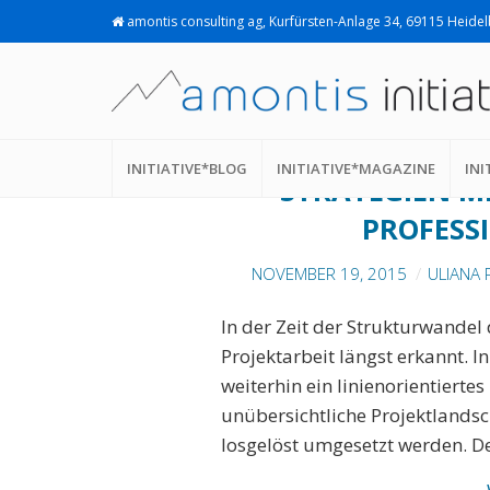
amontis consulting ag, Kurfürsten-Anlage 34, 69115 Heide
STRATEGISCHE ST
INITIATIVE*BLOG
INITIATIVE*MAGAZINE
INI
STRATEGIEN M
PROFESS
NOVEMBER 19, 2015
ULIANA
In der Zeit der Strukturwandel 
Projektarbeit längst erkannt. 
weiterhin ein linienorientierte
unübersichtliche Projektlandsch
losgelöst umgesetzt werden. De