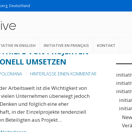
lberg, Deutschland
Suche
EUERUNG
nach:
TIATIVE IN ENGLISH
INITIATIVE EN FRANÇAIS
KONTAKT
ITHILFE VON PROJEKTEN
IONELL UMSETZEN
 POLOMANA
HINTERLASSE EINEN KOMMENTAR
initiat
initiat
der Arbeitswelt ist die Wichtigkeit von
initiat
In vielen Unternehmen überwiegt jedoch
initi
s Denken und folglich eine eher
initi
aft, in der Einzelprojekte tendenziell
New
n Beteiligten aus Projekt…
Ver