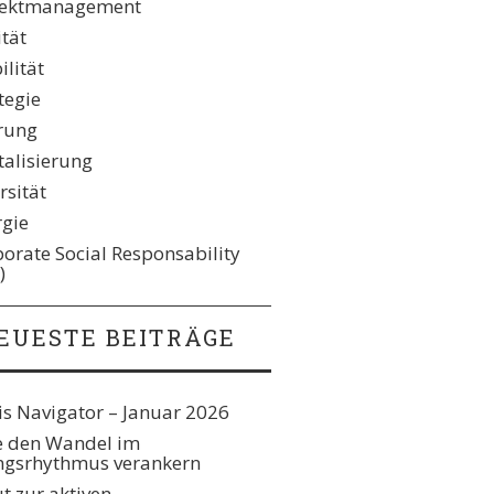
jektmanagement
ität
lität
tegie
rung
talisierung
rsität
rgie
orate Social Responsability
)
EUESTE BEITRÄGE
s Navigator – Januar 2026
e den Wandel im
gsrhythmus verankern​
t zur aktiven