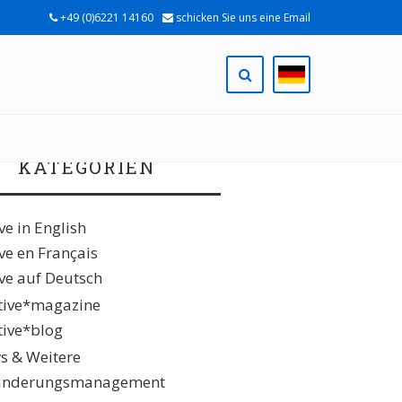
+49 (0)6221 14160
schicken Sie uns eine Email
KATEGORIEN
ive in English
ive en Français
ive auf Deutsch
ative*magazine
ative*blog
s & Weitere
änderungsmanagement