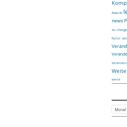
Komp
l
Awards
news
P
du chang
factor
val
Verän
Verände
Veränderu
Weite
werte
Alle
Artikel