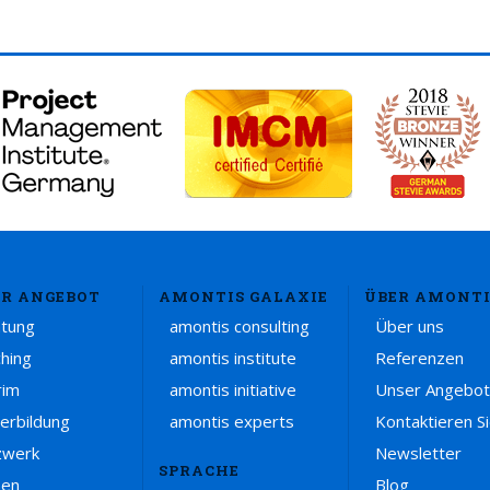
R ANGEBOT
AMONTIS GALAXIE
ÜBER AMONTI
atung
amontis consulting
Über uns
hing
amontis institute
Referenzen
rim
amontis initiative
Unser Angebot
erbildung
amontis experts
Kontaktieren S
zwerk
Newsletter
SPRACHE
sen
Blog