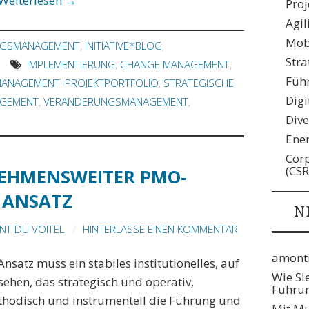
Weiterlesen
→
Pro
Agil
Mobi
NGSMANAGEMENT
,
INITIATIVE*BLOG
,
Stra
IMPLEMENTIERUNG
,
CHANGE MANAGEMENT
,
Füh
MANAGEMENT
,
PROJEKTPORTFOLIO
,
STRATEGISCHE
Digi
AGEMENT
,
VERÄNDERUNGSMANAGEMENT
,
Dive
Ene
Corp
(CSR
EHMENSWEITER PMO-
ANSATZ
N
T DU VOITEL
HINTERLASSE EINEN KOMMENTAR
amonti
atz muss ein stabiles institutionelles, auf
Wie Si
ehen, das strategisch und operativ,
Führun
ethodisch und instrumentell die Führung und
Mit Mu