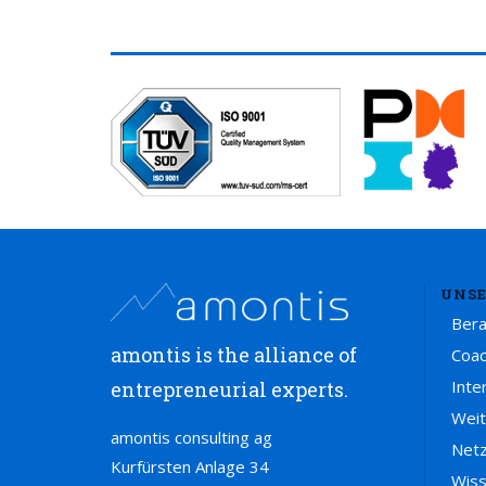
UNSE
Ber
amontis is the alliance of
Coac
Inte
entrepreneurial experts.
Weit
amontis consulting ag
Net
Kurfürsten Anlage 34
Wis