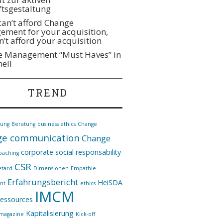
tsgestaltung
 can’t afford Change
ment for your acquisition,
n’t afford your acquisition
 Management “Must Haves” in
hell
TREND
nung
Beratung
business ethics
Change
e communication
Change
corporate social responsability
oaching
CSR
etard
Dimensionen
Empathie
Erfahrungsbericht
HeiSDA
nt
ethics
IMCM
essources
Kapitalisierung
*magazine
Kick-off