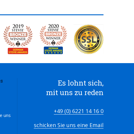
Es lohnt sich,
S
mit uns zu reden
+49 (0) 6221 14 16 0
ie uns
schicken Sie uns eine Email