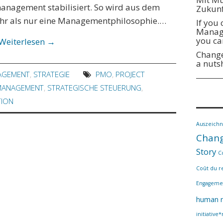
nagement stabilisiert. So wird aus dem
Zukunf
hr als nur eine Managementphilosophie.…
If you
Manage
you ca
Weiterlesen
→
Change
a nuts
AGEMENT
,
STRATEGIE
PMO
,
PROJECT
MANAGEMENT
,
STRATEGISCHE STEUERUNG
,
TION
Auszeich
Chang
Story
C
Coût du r
Engageme
human r
initiative