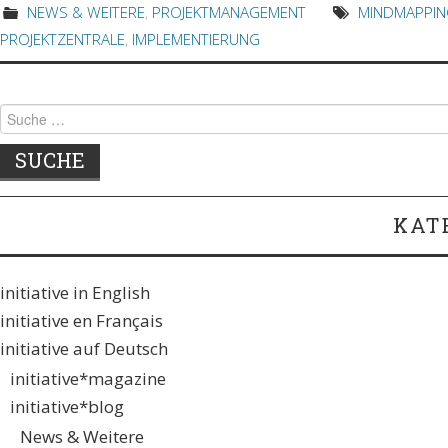
NEWS & WEITERE
,
PROJEKTMANAGEMENT
MINDMAPPIN
PROJEKTZENTRALE
,
IMPLEMENTIERUNG
Suche
nach:
KAT
initiative in English
initiative en Français
initiative auf Deutsch
initiative*magazine
initiative*blog
News & Weitere