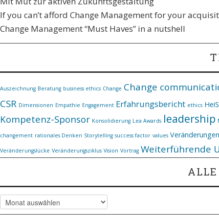
Mit Mut zur aktiven Zukunftsgestaltung
If you can’t afford Change Management for your acquisiti
Change Management “Must Haves” in a nutshell
T
Change communicati
Auszeichnung
Beratung
business ethics
Change
CSR
Erfahrungsbericht
Hei
Dimensionen
Empathie
Engagement
ethics
leadership
Kompetenz-Sponsor
Konsolidierung
Lea Awards
Veränderunge
changement
rationales Denken
Storytelling
success factor
values
Weiterführende 
Veränderungslücke
Veränderungsziklus
Vision
Vortrag
ALLE
Alle
Artikel