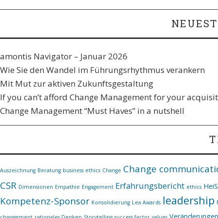
NEUEST
amontis Navigator – Januar 2026
Wie Sie den Wandel im Führungsrhythmus verankern​
Mit Mut zur aktiven Zukunftsgestaltung
If you can’t afford Change Management for your acquisiti
Change Management “Must Haves” in a nutshell
T
Change communicati
Auszeichnung
Beratung
business ethics
Change
CSR
Erfahrungsbericht
Hei
Dimensionen
Empathie
Engagement
ethics
leadership
Kompetenz-Sponsor
Konsolidierung
Lea Awards
Veränderunge
changement
rationales Denken
Storytelling
success factor
values