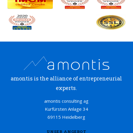
amontis is the alliance of entrepreneurial
experts.
amontis consulting ag
Kurfürsten Anlage 34
69115 Heidelberg
UNSER ANGEBOT