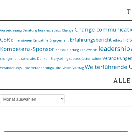
T
Change communicati
Auszeichnung
Beratung
business ethics
Change
CSR
Erfahrungsbericht
Hei
Dimensionen
Empathie
Engagement
ethics
leadership
Kompetenz-Sponsor
Konsolidierung
Lea Awards
Veränderunge
changement
rationales Denken
Storytelling
success factor
values
Weiterführende 
Veränderungslücke
Veränderungsziklus
Vision
Vortrag
ALLE