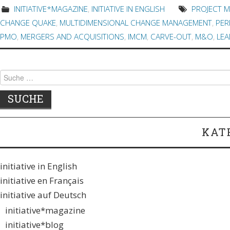
INITIATIVE*MAGAZINE
,
INITIATIVE IN ENGLISH
PROJECT 
CHANGE QUAKE
,
MULTIDIMENSIONAL CHANGE MANAGEMENT
,
PER
PMO
,
MERGERS AND ACQUISITIONS
,
IMCM
,
CARVE-OUT
,
M&O
,
LEA
Suche nach:
KAT
initiative in English
initiative en Français
initiative auf Deutsch
initiative*magazine
initiative*blog