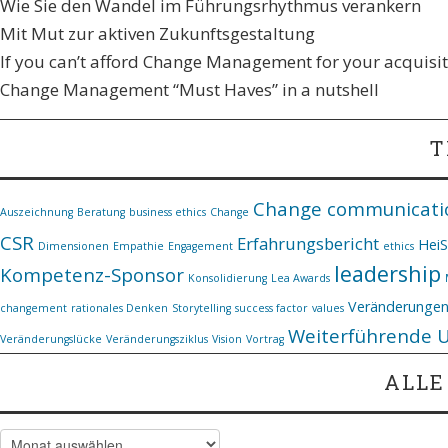
Wie Sie den Wandel im Führungsrhythmus verankern​
Mit Mut zur aktiven Zukunftsgestaltung
If you can’t afford Change Management for your acquisiti
Change Management “Must Haves” in a nutshell
T
Change communicati
Auszeichnung
Beratung
business ethics
Change
CSR
Erfahrungsbericht
Hei
Dimensionen
Empathie
Engagement
ethics
leadership
Kompetenz-Sponsor
Konsolidierung
Lea Awards
Veränderunge
changement
rationales Denken
Storytelling
success factor
values
Weiterführende 
Veränderungslücke
Veränderungsziklus
Vision
Vortrag
ALLE
Alle Artikel