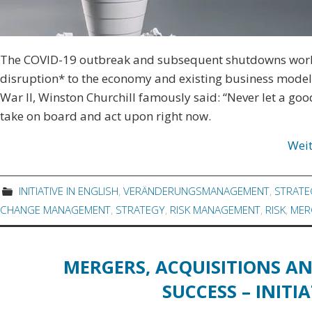
The COVID-19 outbreak and subsequent shutdowns world
disruption* to the economy and existing business models 
War II, Winston Churchill famously said: “Never let a goo
take on board and act upon right now.
Wei
INITIATIVE IN ENGLISH
,
VERÄNDERUNGSMANAGEMENT
,
STRATE
CHANGE MANAGEMENT
,
STRATEGY
,
RISK MANAGEMENT
,
RISK
,
MER
MERGERS, ACQUISITIONS AN
SUCCESS – INIT