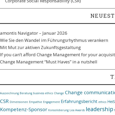
Corporate Social Responsability (CSR)
NEUEST
amontis Navigator – Januar 2026
Wie Sie den Wandel im Führungsrhythmus verankern​
Mit Mut zur aktiven Zukunftsgestaltung
If you can’t afford Change Management for your acquisiti
Change Management “Must Haves” in a nutshell
T
Change communicati
Auszeichnung
Beratung
business ethics
Change
CSR
Erfahrungsbericht
Hei
Dimensionen
Empathie
Engagement
ethics
leadership
Kompetenz-Sponsor
Konsolidierung
Lea Awards