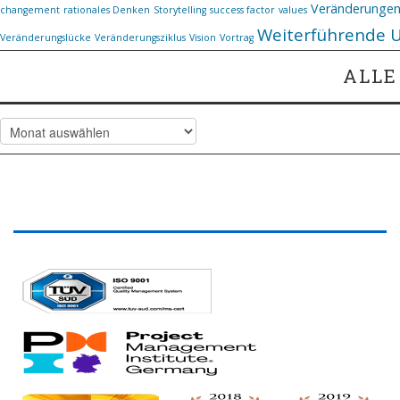
Veränderunge
changement
rationales Denken
Storytelling
success factor
values
Weiterführende 
Veränderungslücke
Veränderungsziklus
Vision
Vortrag
ALLE
Alle
Artikel