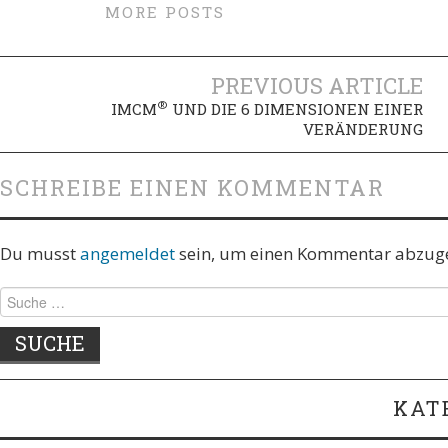
MORE POSTS
Artikel-
PREVIOUS ARTICLE
®
IMCM
UND DIE 6 DIMENSIONEN EINER
Navigation
VERÄNDERUNG
SCHREIBE EINEN KOMMENTAR
Du musst
angemeldet
sein, um einen Kommentar abzug
Suche
nach:
KAT