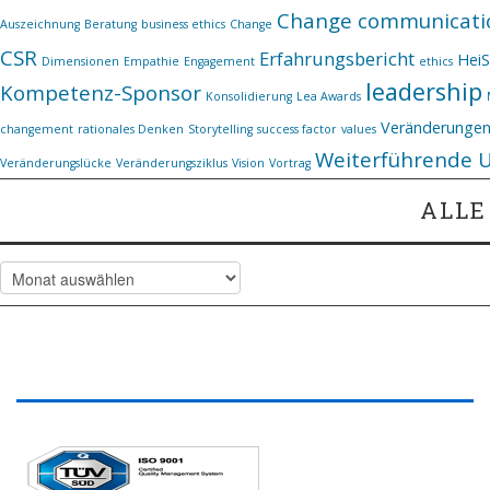
Change communicati
Auszeichnung
Beratung
business ethics
Change
CSR
Erfahrungsbericht
Hei
Dimensionen
Empathie
Engagement
ethics
leadership
Kompetenz-Sponsor
Konsolidierung
Lea Awards
Veränderunge
changement
rationales Denken
Storytelling
success factor
values
Weiterführende 
Veränderungslücke
Veränderungsziklus
Vision
Vortrag
ALLE
Alle Artikel