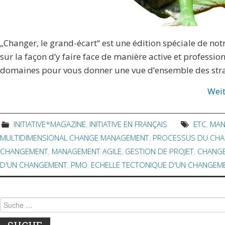
„Changer, le grand-écart“ est une édition spéciale de not
sur la façon d’y faire face de manière active et profession
domaines pour vous donner une vue d’ensemble des stra
Wei
INITIATIVE*MAGAZINE
,
INITIATIVE EN FRANÇAIS
ETC
,
MAN
MULTIDIMENSIONAL CHANGE MANAGEMENT
,
PROCESSUS DU CH
CHANGEMENT
,
MANAGEMENT AGILE
,
GESTION DE PROJET
,
CHANG
D'UN CHANGEMENT
,
PMO
,
ECHELLE TECTONIQUE D'UN CHANGEM
Suche nach: