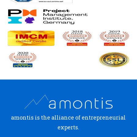
amontis is the alliance of entrepreneurial
experts.