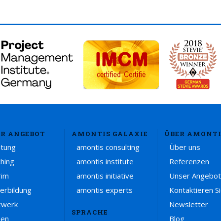
R ANGEBOT
AMONTIS GALAXIE
ÜBER AMONTI
atung
amontis consulting
Über uns
hing
amontis institute
Referenzen
rim
amontis initiative
Unser Angebot
erbildung
amontis experts
Kontaktieren S
zwerk
Newsletter
SPRACHE
sen
Blog