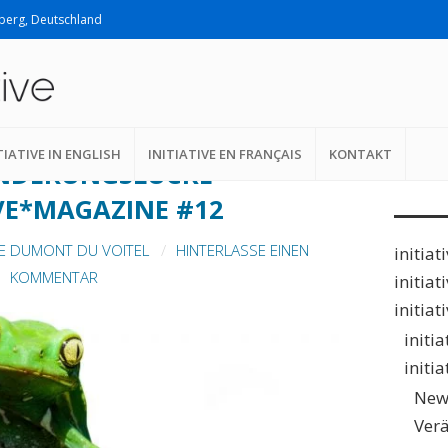
lberg, Deutschland
Suche n
TIATIVE IN ENGLISH
INITIATIVE EN FRANÇAIS
KONTAKT
NDERUNGSLÜCKE –
IVE*MAGAZINE #12
E DUMONT DU VOITEL
HINTERLASSE EINEN
initiat
KOMMENTAR
initiat
initiat
initi
initi
New
Ver