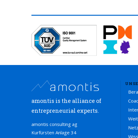
UNSE
Ber
amontis is the alliance of
Coac
Inte
entrepreneurial experts.
Weit
amontis consulting ag
Net
Kurfürsten Anlage 34
Wis