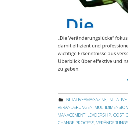
„Die Veränderungslücke“ fokus
damit effizient und profession
wichtige Erkenntnisse aus vers
Überblick über effektive und 
zu geben.
INITIATIVE*MAGAZINE
,
INITIATIV
VERÄNDERUNGEN
,
MULTIDIMENSIO
MANAGEMENT
,
LEADERSHIP
,
COST O
CHANGE PROCESS
,
VERÄNDERUNGS