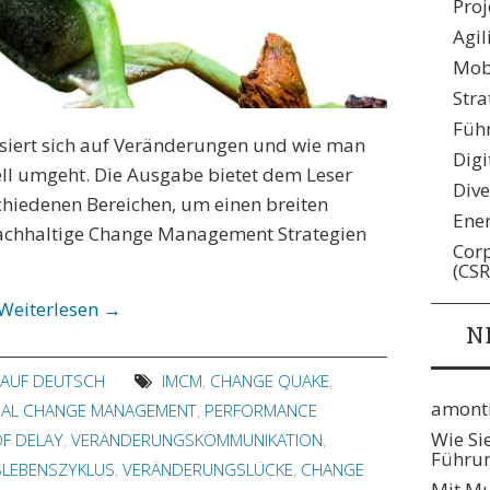
Pro
Agil
Mobi
Stra
Füh
siert sich auf Veränderungen und wie man
Digi
ell umgeht. Die Ausgabe bietet dem Leser
Dive
chiedenen Bereichen, um einen breiten
Ene
nachhaltige Change Management Strategien
Corp
(CSR
Weiterlesen
→
N
E AUF DEUTSCH
IMCM
,
CHANGE QUAKE
,
amonti
NAL CHANGE MANAGEMENT
,
PERFORMANCE
Wie Si
F DELAY
,
VERÄNDERUNGSKOMMUNIKATION
,
Führun
LEBENSZYKLUS
,
VERÄNDERUNGSLÜCKE
,
CHANGE
Mit Mu