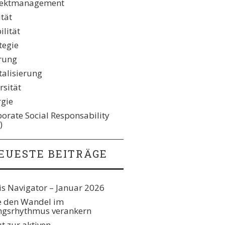
jektmanagement
ität
lität
tegie
rung
talisierung
rsität
rgie
orate Social Responsability
)
EUESTE BEITRÄGE
s Navigator – Januar 2026
e den Wandel im
gsrhythmus verankern​
t zur aktiven