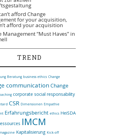
tsgestaltung
 can’t afford Change
ment for your acquisition,
n’t afford your acquisition
 Management “Must Haves” in
hell
TREND
nung
Beratung
business ethics
Change
e communication
Change
corporate social responsability
oaching
CSR
etard
Dimensionen
Empathie
Erfahrungsbericht
HeiSDA
nt
ethics
IMCM
essources
Kapitalisierung
*magazine
Kick-off