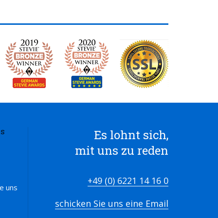
Es lohnt sich,
S
mit uns zu reden
+49 (0) 6221 14 16 0
ie uns
schicken Sie uns eine Email