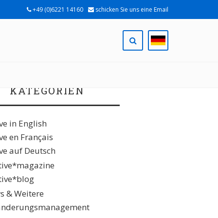
+49 (0)6221 14160
schicken Sie uns eine Email
ach:
KATEGORIEN
ive in English
ive en Français
ive auf Deutsch
ative*magazine
ative*blog
s & Weitere
änderungsmanagement