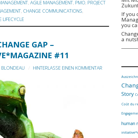
 MANAGEMENT
,
AGILE MANAGEMENT
,
PMO
,
PROJECT
Zukunf
NAGEMENT
,
CHANGE COMMUNICATIONS
,
If you
Manage
 LIFECYCLE
you ca
Change
a nuts
CHANGE GAP –
IVE*MAGAZINE #11
U BLONDEAU
HINTERLASSE EINEN KOMMENTAR
Auszeich
Chang
Story
C
Coût du r
Engageme
human r
initiative