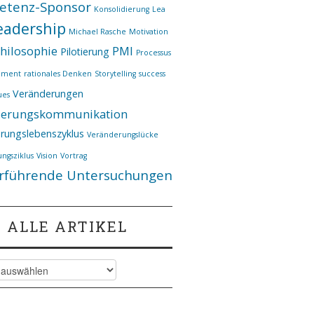
etenz-Sponsor
Konsolidierung
Lea
eadership
Michael Rasche
Motivation
hilosophie
PMI
Pilotierung
Processus
ement
rationales Denken
Storytelling
success
Veränderungen
ues
derungskommunikation
rungslebenszyklus
Veränderungslücke
ngsziklus
Vision
Vortrag
rführende Untersuchungen
ALLE ARTIKEL
kel