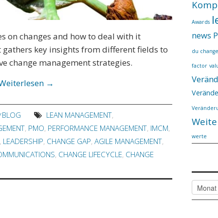
Komp
l
Awards
news
P
es on changes and how to deal with it
t gathers key insights from different fields to
du chang
tive change management strategies.
factor
val
Verän
Weiterlesen
→
Verände
Veränderu
E*BLOG
LEAN MANAGEMENT
,
Weite
GEMENT
,
PMO
,
PERFORMANCE MANAGEMENT
,
IMCM
,
werte
,
LEADERSHIP
,
CHANGE GAP
,
AGILE MANAGEMENT
,
OMMUNICATIONS
,
CHANGE LIFECYCLE
,
CHANGE
Alle Arti