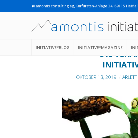
amontis consulting ag, Kurfürsten-Anlage 34, 69115 Heide
COST OF DELAY
INITIATIVE*BLOG
INITIATIVE*MAGAZINE
INI
DIE VERÄ
INITIAT
OKTOBER 18, 2019
ARLETT