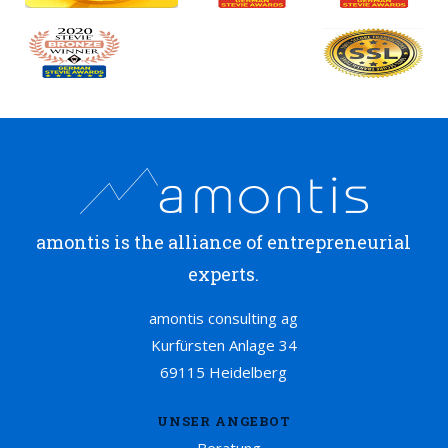
amontis is the alliance of entrepreneurial
experts.
amontis consulting ag
Kurfürsten Anlage 34
69115 Heidelberg
UNSER ANGEBOT