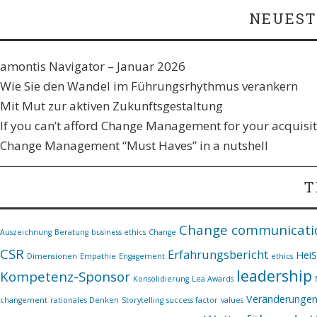
NEUEST
amontis Navigator – Januar 2026
Wie Sie den Wandel im Führungsrhythmus verankern​
Mit Mut zur aktiven Zukunftsgestaltung
If you can’t afford Change Management for your acquisiti
Change Management “Must Haves” in a nutshell
T
Change communicati
Auszeichnung
Beratung
business ethics
Change
CSR
Erfahrungsbericht
Hei
Dimensionen
Empathie
Engagement
ethics
leadership
Kompetenz-Sponsor
Konsolidierung
Lea Awards
Veränderunge
changement
rationales Denken
Storytelling
success factor
values