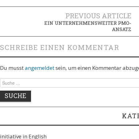
Artikel-
PREVIOUS ARTICLE
EIN UNTERNEHMENSWEITER PMO-
Navigation
ANSATZ
SCHREIBE EINEN KOMMENTAR
Du musst
angemeldet
sein, um einen Kommentar abzug
Suche
nach:
KAT
initiative in English