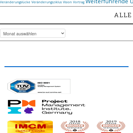
Weiterführende 
Veränderungslücke
Veränderungsziklus
Vision
Vortrag
ALLE
Alle
Artikel