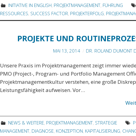
INITIATIVE IN ENGLISH
,
PROJEKTMANAGEMENT
,
FÜHRUNG
RESSOURCES
,
SUCCESS FACTOR
,
PROJEKTERFOLG
,
PROJEKTMAN
PROJEKTE UND ROUTINEPROZES
MAI 13, 2014
DR. ROLAND DUMONT D
Unsere Praxis im Projektmanagement zeigt immer wieder,
PMO (Project-, Program- und Portfolio Management Offic
Projektmanagementkultur verstehen, eine große Diskrep
Leistungsfähigkeit aufweisen. Vor…
Wei
NEWS & WEITERE
,
PROJEKTMANAGEMENT
,
STRATEGIE
P
MANAGEMENT
,
DIAGNOSE
,
KONZEPTION
,
KAPITALISIERUNG
,
CHAN