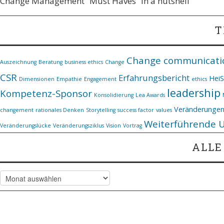
Change Management “Must Haves” in a nutshell
T
Change communicati
Auszeichnung
Beratung
business ethics
Change
CSR
Erfahrungsbericht
Hei
Dimensionen
Empathie
Engagement
ethics
leadership
Kompetenz-Sponsor
Konsolidierung
Lea Awards
Veränderunge
changement
rationales Denken
Storytelling
success factor
values
Weiterführende 
Veränderungslücke
Veränderungsziklus
Vision
Vortrag
ALLE
Alle Artikel