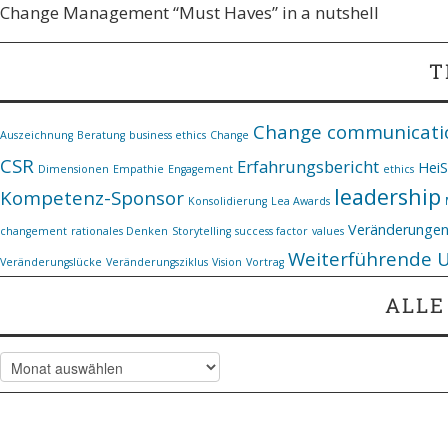
Change Management “Must Haves” in a nutshell
T
Change communicati
Auszeichnung
Beratung
business ethics
Change
CSR
Erfahrungsbericht
Hei
Dimensionen
Empathie
Engagement
ethics
leadership
Kompetenz-Sponsor
Konsolidierung
Lea Awards
Veränderunge
changement
rationales Denken
Storytelling
success factor
values
Weiterführende 
Veränderungslücke
Veränderungsziklus
Vision
Vortrag
ALLE