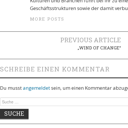
Kulturen und Branchen führt bei ihr zu ei
Geschäftsstrukturen sowie der damit verb
MORE POSTS
Artikel-
PREVIOUS ARTICLE
„WIND OF CHANGE“
Navigation
SCHREIBE EINEN KOMMENTAR
Du musst
angemeldet
sein, um einen Kommentar abzug
Suche
nach: