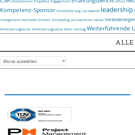
CSR
Erfahrungsbericht
Hei
Dimensionen
Empathie
Engagement
ethics
leadership
Kompetenz-Sponsor
Konsolidierung
Lea Awards
Veränderunge
changement
rationales Denken
Storytelling
success factor
values
Weiterführende 
Veränderungslücke
Veränderungsziklus
Vision
Vortrag
ALLE
Alle
Artikel