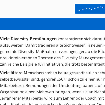
DIVERSITY: UMDEU
SEPTEMBER 26, 2014
ARLETTE DUMONT
Viele Diversity-Bemühungen
konzentrieren sich darauf
aufzuwerten. Damit tradieren alte Sichtweisen in neuen 
gemeinte Diversity-Maßnahmen verengen genau die Blickw
drei dominierenden Themen des Diversity Managements, 
zahlreiche Beispiele für Initiativen, die trotz bester Int
Viele ältere Menschen
stehen heute gesundheitlich sehr 
selbstbewusster sind, gehören „50+“ schon zu einer nur 
Mitarbeitern. Bemühungen der Umdeutung bauen auf al
Organisation einen Mehrwert bringen, wenn sie an Nac
„erfahrene“ Mitarbeiter wird zum Lehrer oder Coach mit
unbedingt mit der entsprechenden Kompetenz bzw. Qualif