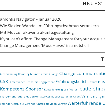
NEUEST
amontis Navigator – Januar 2026
Wie Sie den Wandel im Führungsrhythmus verankern​
Mit Mut zur aktiven Zukunftsgestaltung
If you can’t afford Change Management for your acquisiti
Change Management “Must Haves” in a nutshell
T
Change communicati
Auszeichnung
Beratung
business ethics
Change
CSR
Erfahrungsbericht
Hei
Dimensionen
Empathie
Engagement
ethics
leadership
Kompetenz-Sponsor
Konsolidierung
Lea Awards
Veränderunge
changement
rationales Denken
Storytelling
success factor
values
Weiterführende 
Veränderungslücke
Veränderungsziklus
Vision
Vortrag