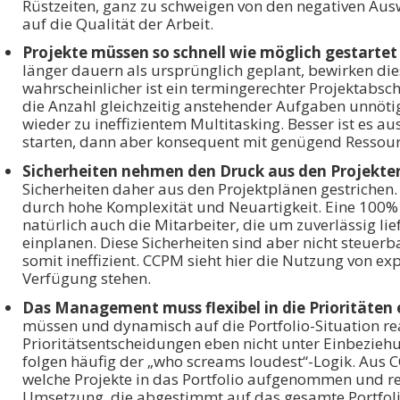
Rüstzeiten, ganz zu schweigen von den negativen Aus
auf die Qualität der Arbeit.
Projekte müssen so schnell wie möglich gestarte
länger dauern als ursprünglich geplant, bewirken dies
wahrscheinlicher ist ein termingerechter Projektabsch
die Anzahl gleichzeitig anstehender Aufgaben unnötig
wieder zu ineffizientem Multitasking. Besser ist es au
starten, dann aber konsequent mit genügend Ressou
Sicherheiten nehmen den Druck aus den Projekte
Sicherheiten daher aus den Projektplänen gestrichen. 
durch hohe Komplexität und Neuartigkeit. Eine 100% 
natürlich auch die Mitarbeiter, die um zuverlässig lie
einplanen. Diese Sicherheiten sind aber nicht steuer
somit ineffizient. CCPM sieht hier die Nutzung von exp
Verfügung stehen.
Das Management muss flexibel in die Prioritäten
müssen und dynamisch auf die Portfolio-Situation rea
Prioritätsentscheidungen eben nicht unter Einbezieh
folgen häufig der „who screams loudest“-Logik. Aus CC
welche Projekte in das Portfolio aufgenommen und real
Umsetzung, die abgestimmt auf das gesamte Portfolio 