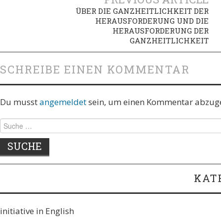
Artikel-
ÜBER DIE GANZHEITLICHKEIT DER
Navigation
HERAUSFORDERUNG UND DIE
HERAUSFORDERUNG DER
GANZHEITLICHKEIT
SCHREIBE EINEN KOMMENTAR
Du musst
angemeldet
sein, um einen Kommentar abzug
Suche
nach:
KAT
initiative in English